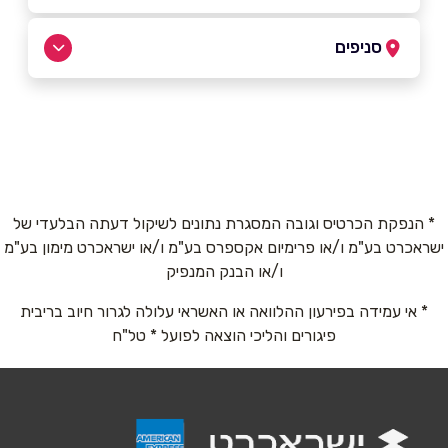
054-7802646
|
079-6818600
סניפים
נהריה
שם מלא
*
המעפילים 5
079-6818600
טלפון
*
* הנפקת הכרטיס וגובה המסגרת נתונים לשיקול דעתה הבלעדי של
ישראכרט בע"מ ו/או פרימיום אקספרס בע"מ ו/או ישראכרט מימון בע"מ
אימייל
*
ו/או הבנק המנפיק
* אי עמידה בפירעון ההלוואה או האשראי עלולה לגרור חיוב בריבית
נושא
*
פיגורים והליכי הוצאה לפועל * טל"ח
אנא חזרו אלי בקשר ל...
הודעה
*