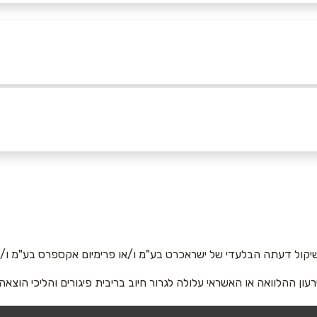
באינסטגרם
זכרון יעקב
פרדס חנה
המייסדים 61
דרך הב
4704
04-6264704
אימייל
*
יקול דעתה הבלעדי של ישראכרט בע"מ ו/או פרימיום אקספרס בע"מ ו/או
רעון ההלוואה או האשראי עלולה לגרור חיוב בריבית פיגורים והליכי הוצאה