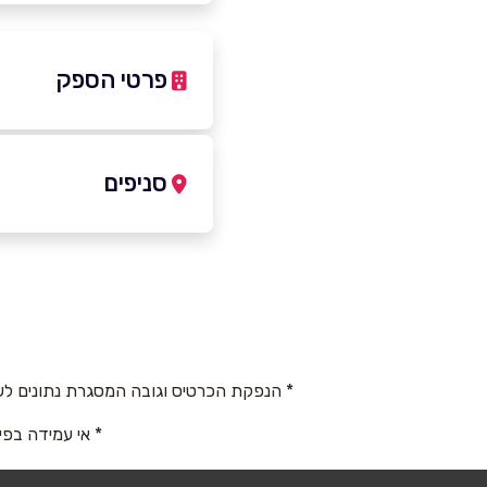
פרטי הספק
04-6264704
סניפים
באתר
בפייסבוק
אור עקיבא
דוד המלך 519
שם מלא
*
04-6264704
טלפון
*
* הנפקת הכרטיס וגובה המסגרת נתונים לש
* אי עמידה בפי
נושא
*