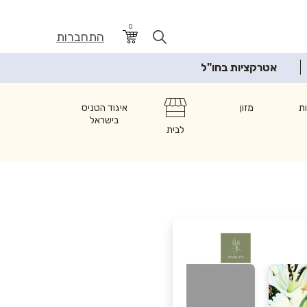
0
התחברות
אטרקציות בחו"ל
ת
מזון
איגוד הטניס
בישראל
לבית