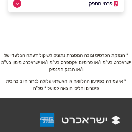
פרטי הספק
שם מלא
*
טלפון
*
* הנפקת הכרטיס וגובה המסגרת נתונים לשיקול דעתה הבלעדי של
ישראכרט בע"מ ו/או פרימיום אקספרס בע"מ ו/או ישראכרט מימון בע"מ
ו/או הבנק המנפיק
אימייל
*
* אי עמידה בפירעון ההלוואה או האשראי עלולה לגרור חיוב בריבית
פיגורים והליכי הוצאה לפועל * טל"ח
נושא
*
אנא חזרו אלי בקשר ל...
הודעה
*