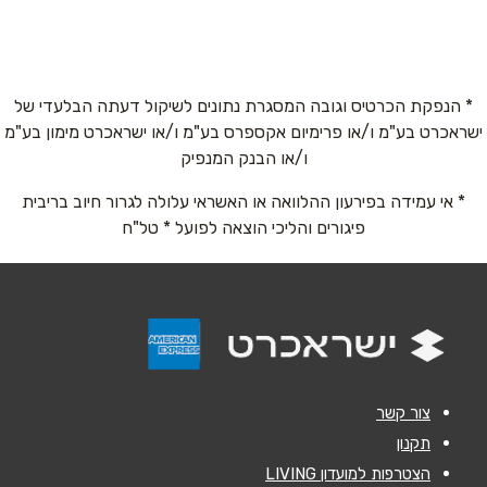
באתר
* הנפקת הכרטיס וגובה המסגרת נתונים לשיקול דעתה הבלעדי של
ישראכרט בע"מ ו/או פרימיום אקספרס בע"מ ו/או ישראכרט מימון בע"מ
שם מלא
*
ו/או הבנק המנפיק
* אי עמידה בפירעון ההלוואה או האשראי עלולה לגרור חיוב בריבית
טלפון
*
פיגורים והליכי הוצאה לפועל * טל"ח
אימייל
*
נושא
*
אנא חזרו אלי בקשר ל...
צור קשר
הודעה
*
תקנון
הצטרפות למועדון LIVING