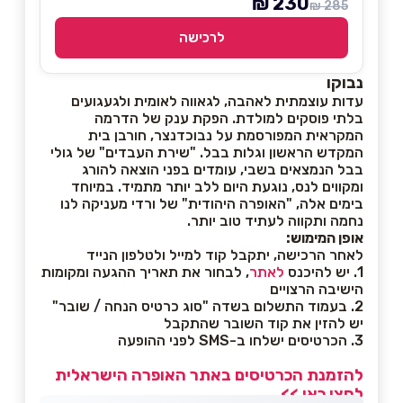
230 ₪
285 ₪
לרכישה
נבוקו
עדות עוצמתית לאהבה, לגאווה לאומית ולגעגועים
בלתי פוסקים למולדת. הפקת ענק של הדרמה
המקראית המפורסמת על נבוכדנצר, חורבן בית
המקדש הראשון וגלות בבל. "שירת העבדים" של גולי
בבל הנמצאים בשבי, עומדים בפני הוצאה להורג
ומקווים לנס, נוגעת היום ללב יותר מתמיד. במיוחד
בימים אלה, "האופרה היהודית" של ורדי מעניקה לנו
נחמה ותקווה לעתיד טוב יותר.
אופן המימוש:
לאחר הרכישה, יתקבל קוד למייל ולטלפון הנייד
1. יש להיכנס
לאתר
, לבחור את תאריך ההגעה ומקומות
הישיבה הרצויים
2. בעמוד התשלום בשדה "סוג כרטיס הנחה / שובר"
יש להזין את קוד השובר שהתקבל
3. הכרטיסים ישלחו ב-SMS לפני ההופעה
להזמנת הכרטיסים באתר האופרה הישראלית
לחצו כאן >>