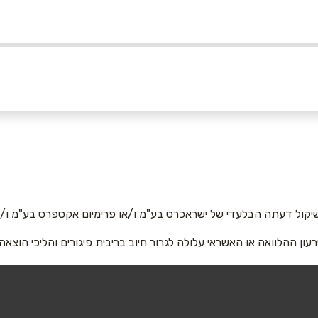
באינסטגרם
אשדוד
חיפה
 טוביהו
קניון סימול, הגדוד העברי 6
קיריון,
אימייל
*
גבעתיים
מודיעין
יקול דעתה הבלעדי של ישראכרט בע"מ ו/או פרימיום אקספרס בע"מ ו/או
רעון ההלוואה או האשראי עלולה לגרור חיוב בריבית פיגורים והליכי הוצאה
 דרך אבא
קניון עזריאלי גבעתיים, דרך
לב העיר
יצחק רבין 53
14141