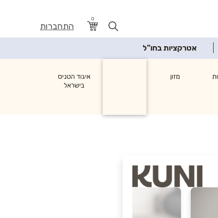
0
התחברות
אטרקציות בחו"ל
ת
מזון
איגוד הטניס
בישראל
לבית