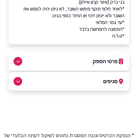
בני ברק (אזור קניון איילון).
*לאחר חלוף תוקף מימוש השובר, לא ניתן יהיה לממש את
השובר ולא יינתן זיכוי או החזר כספי בגינו.
*עד גמר המלאי
*התמונה להמחשה בלבד
*ט.ל.ח
פרטי הספק
באינסטגרם
בוואטסאפ
סניפים
בני ברק
שם מלא
*
כנרת 15
טלפון
*
* הנפקת הכרטיס וגובה המסגרת נתונים לשיקול דעתה הבלעדי של