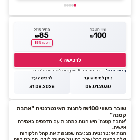
שווי הטבה
מחיר מוזל
85
100
₪
₪
15%
חסכת
לרכישה >
מחיר מוזל
— זכאות עד 5 שוברים לחודש קלנדרי
ניתן למימוש עד
לרכישה עד
31.08.2026
06.01.2030
שובר בשווי ₪100 לחנות האינטרנטית "אהבה
קטנה"
'אהבה קטנה' היא חנות למתנות עם הדפסים באמירה
אישית.
חנות אינטרנטית מגניבה שפוגשת את קהל הלקוחות
שלה כמעט בכל שלב במעגל החיים: לידה, מסיבת סיום