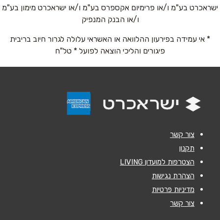
ישראכרט בע"מ ו/או פרימיום אקספרס בע"מ ו/או ישראכרט מימון בע"מ
ו/או הבנק המנפיק
אימייל
*
* אי עמידה בפירעון ההלוואה או האשראי עלולה לגרור חיוב בריבית
פיגורים והליכי הוצאה לפועל * טל"ח
נושא
*
אנא חזרו אלי בקשר ל...
הודעה
*
צור קשר
תקנון
הצטרפות למועדון LIVING
שליחה
הצהרת נגישות
מדיניות פרטיות
צור קשר