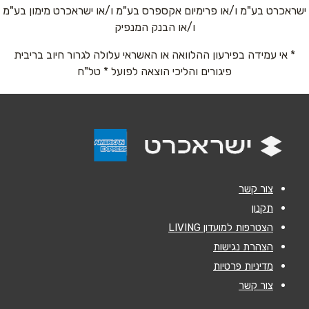
ישראכרט בע"מ ו/או פרימיום אקספרס בע"מ ו/או ישראכרט מימון בע"מ
ו/או הבנק המנפיק
אימייל
*
* אי עמידה בפירעון ההלוואה או האשראי עלולה לגרור חיוב בריבית
פיגורים והליכי הוצאה לפועל * טל"ח
נושא
*
אנא חזרו אלי בקשר ל...
הודעה
*
צור קשר
תקנון
הצטרפות למועדון LIVING
שליחה
הצהרת נגישות
מדיניות פרטיות
צור קשר