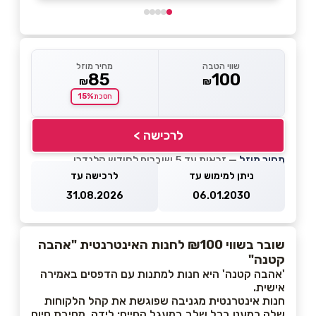
שווי הטבה
מחיר מוזל
85
100
₪
₪
15%
חסכת
לרכישה >
מחיר מוזל
— זכאות עד 5 שוברים לחודש קלנדרי
ניתן למימוש עד
לרכישה עד
31.08.2026
06.01.2030
שובר בשווי ₪100 לחנות האינטרנטית "אהבה
קטנה"
'אהבה קטנה' היא חנות למתנות עם הדפסים באמירה
אישית.
חנות אינטרנטית מגניבה שפוגשת את קהל הלקוחות
שלה כמעט בכל שלב במעגל החיים: לידה, מסיבת סיום