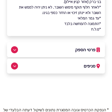
בני ברק (אזור קניון איילון).
*לאחר חלוף תוקף מימוש השובר, לא ניתן יהיה לממש את
השובר ולא יינתן זיכוי או החזר כספי בגינו.
*עד גמר המלאי
*התמונה להמחשה בלבד
*ט.ל.ח
פרטי הספק
באינסטגרם
בוואטסאפ
סניפים
בני ברק
שם מלא
*
כנרת 15
טלפון
*
* הנפקת הכרטיס וגובה המסגרת נתונים לשיקול דעתה הבלעדי של