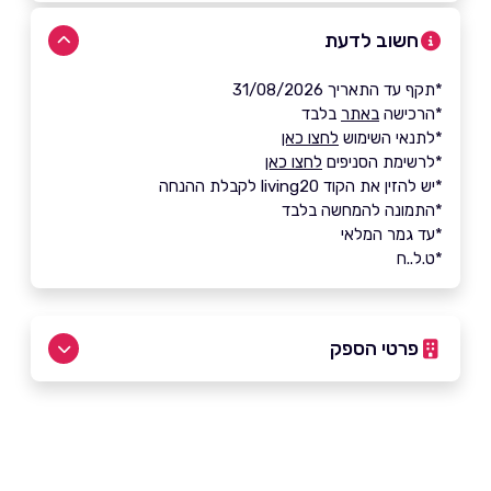
חשוב לדעת
*תקף עד התאריך 31/08/2026
*הרכישה
באתר
בלבד
*לתנאי השימוש
לחצו כאן
*לרשימת הסניפים
לחצו כאן
*יש להזין את הקוד living20 לקבלת ההנחה
*התמונה להמחשה בלבד
*עד גמר המלאי
*ט.ל..ח
פרטי הספק
09-9729144
באתר