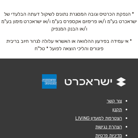
* הנפקת הכרטיס וגובה המסגרת נתונים לשיקול דעתה הבלעדי של
ישראכרט בע"מ ו/או פרימיום אקספרס בע"מ ו/או ישראכרט מימון בע"מ
שם מלא
*
ו/או הבנק המנפיק
* אי עמידה בפירעון ההלוואה או האשראי עלולה לגרור חיוב בריבית
טלפון
*
פיגורים והליכי הוצאה לפועל * טל"ח
אימייל
*
נושא
*
אנא חזרו אלי בקשר ל...
צור קשר
הודעה
*
תקנון
הצטרפות למועדון LIVING
הצהרת נגישות
מדיניות פרטיות