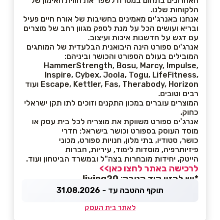
האחרונים בתחום במטרה לשפר את חווית האימון של
הלקוחות שלנו.
אנחנו באנרג'ים מאמינים בחשיבות של אורח חיים פעיל
ובריא ועושים הכל על מנת לספק מגוון רחב של מוצרים
עם דגש על חדשנות איכות ועיצוב.
אנרג'ים ספורט הינה היבואנית הבלעדית של המותגים
המובילים בעולם הספורט והכושר וביניהם:
HammerStrength, Bosu, Marcy, Impulse,
Inspire, Cybex, Joola, Togu, LifeFitness,
Escape, Kettler, Fas, Therabody, Horizon ועוד
רבים וטובים.
המוצרים עוברים במכון התקנים וזוכים לתו תקן ישראלי
כחוק.
אנרג'ים ספורט משווקת את מוצריה לכל בית עסק או
מוסד העוסק בספורט וכושר בישראל: חדרי
כושר, סטודיו, בתי מלון, חנויות ספורט, מכוני
פיזיותרפיה, מוסדות לימוד, עיריות, חברות
הייטק, יחידות מובחרות בצה"ל ובמשרד הביטחון ועוד.
לרכישה באתר לחצו כאן>>
*יש להזין קוד הטבה: living20
תוקף ההטבה עד - 31.08.2026
לאתר בית העסק