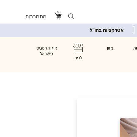
0
התחברות
אטרקציות בחו"ל
ת
מזון
איגוד הטניס
בישראל
לבית