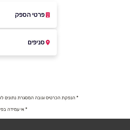
פרטי הספק
5-9616160
|
09-7666606
סניפים
כפר סבא
שם מלא
*
רוטשילד 72
טלפון
*
09-7666606
* הנפקת הכרטיס וגובה המסגרת נתונים לש
נושא
*
* אי עמידה בפי
אנא חזרו אלי בקשר ל...
הודעה
*