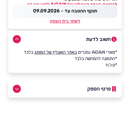
לרכישה באתר האונליין של
AiGAiN לחצו כאן >>
תוקף ההטבה עד - 09.09.2026
לאתר בית העסק
חשוב לדעת
*מוצרי AiGAiN נמכרים
באתר האונליין של המותג
בלבד
*התמונה להמחשה בלבד
*ט.ל.ח
פרטי הספק
באתר
בפייסבוק
באינסטגרם
בוואטסאפ