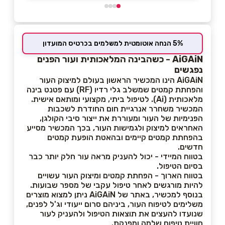
5% הנחה אוטומטית למשלמים בכרטיס המועדון
AiGAiN - כשהבינה המלאכותית ועור הפנים
נפגשים
AiGAiN הינו המכשיר הראשון בעולם למיצוק העור
והפחתת קמטים שמשלב גלי רדיו (RF) עם פטנט בינה
מלאכותית (Ai). לטיפול ביתי, מקצועי ומותאם אישית.
המכשיר משחרר אנרגיית חום החודרת לשכבות
הפנימיות של העור ומעוררת את ייצור סיבי הקולגן,
האחראים למיצוק ולגמישות העור, בכך המכשיר מסייע
בהפחתת קמטים קיימים ובהאטת הופעת קמטים
חדשים.
בטווח המיידי - יכול להעניק מראה עור חלק יותר כבר
בסיום הטיפול.
בטווח הארוך - הפחתת קמטים ומיצוק העור עשויים
להיות מורגשים לאחר טיפול עקבי של מספר שבועות.
בנוסף למכשיר, באתר של AiGAiN ניתן למצוא מוצרים
משלימים לטיפוח העור, ביניהם סרום ייעודי וג'ל לפנים,
שנועדו להעצים את תוצאות הטיפול ולהעניק לעור
חוויית טיפוח שלמה ומפנקת.