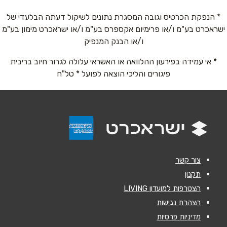
* הנפקת הכרטיס וגובה המסגרת נתונים לשיקול דעתה הבלעדי של
שם מלא
*
ישראכרט בע"מ ו/או פרימיום אקספרס בע"מ ו/או ישראכרט מימון בע"מ
ו/או הבנק המנפיק
טלפון
*
* אי עמידה בפירעון ההלוואה או האשראי עלולה לגרור חיוב בריבית
פיגורים והליכי הוצאה לפועל * טל"ח
אימייל
*
נושא
*
אנא חזרו אלי בקשר ל...
צור קשר
הודעה
*
תקנון
הצטרפות למועדון LIVING
הצהרת נגישות
מדיניות פרטיות