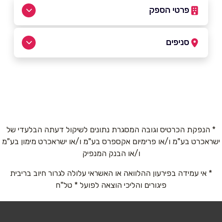
פרטי הספק
054-5734115
סניפים
נתניה
שם מלא
*
האורג 12, א.ת
054-5734115
טלפון
*
* הנפקת הכרטיס וגובה המסגרת נתונים לשיקול דעתה הבלעדי של
ישראכרט בע"מ ו/או פרימיום אקספרס בע"מ ו/או ישראכרט מימון בע"מ
אימייל
*
ו/או הבנק המנפיק
* אי עמידה בפירעון ההלוואה או האשראי עלולה לגרור חיוב בריבית
נושא
*
פיגורים והליכי הוצאה לפועל * טל"ח
אנא חזרו אלי בקשר ל...