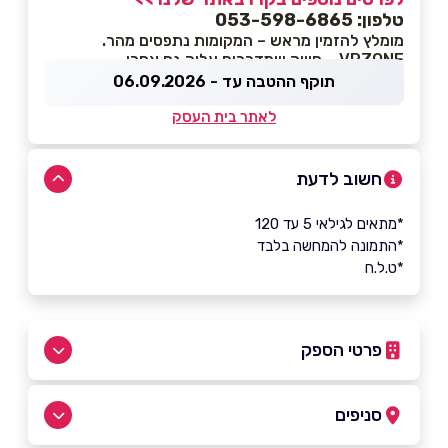
טלפון: 053-598-6865
מומלץ להזמין מראש – המקומות נתפסים מהר.
VRZONE – חוויה שמדברים עליה גם אחרי.
תוקף ההטבה עד - 06.09.2026
לאתר בית העסק
חשוב לדעת
*מתאים לגילאי 5 עד 120
*התמונה להמחשה בלבד
*ט.ל.ח
פרטי הספק
053-598-6865
סניפים
באתר
בפייסבוק
באינסטגרם