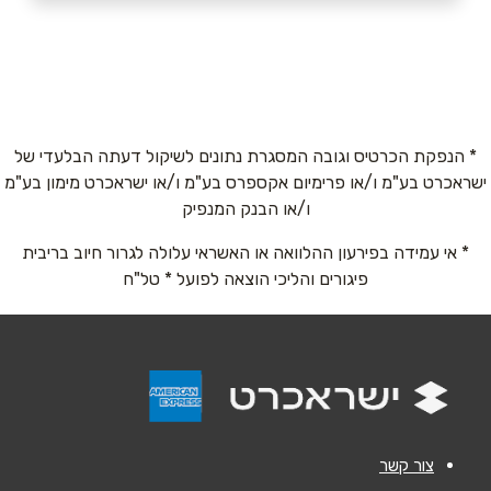
ראשון לציון
בוואטסאפ
חניון לישנסקי 27 (קניוכל קומה 2)
053-598-6865
שם מלא
*
* הנפקת הכרטיס וגובה המסגרת נתונים לשיקול דעתה הבלעדי של
ישראכרט בע"מ ו/או פרימיום אקספרס בע"מ ו/או ישראכרט מימון בע"מ
ו/או הבנק המנפיק
טלפון
*
* אי עמידה בפירעון ההלוואה או האשראי עלולה לגרור חיוב בריבית
פיגורים והליכי הוצאה לפועל * טל"ח
אימייל
*
נושא
*
אנא חזרו אלי בקשר ל...
הודעה
*
צור קשר