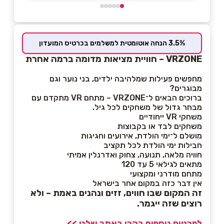
3.5% הנחה אוטומטית למשלמים בכרטיס המועדון
VRZONE – חוויית מציאות מדומה ברמה אחרת
מחפשים פעילות שמלהיבה ילדים, בני נוער וגם
מבוגרים?
ברוכים הבאים ל־VRZONE – מתחם VR מתקדם עם
מבחר גדול של משחקים לכל גיל.
משחקי VR ייחודיים
משחקים לבד או בקבוצות
מושלם ל־ימי הולדת, אירועים וחגיגות
חבילות ימי הולדת לכל תקציב
חוויה מלאה, תנועה, צחוק ואדרנלין אמיתי
מתאים לגילאי 5 עד 120
מתחם מודרני ומקצועי
אין דבר כזה במקום אחר בישראל
זה המקום שבו חווים, זזים ונהנים באמת –
ולא
רוצים שזה ייגמר.
לפרטים נוספים בקרו באתר שלנו >>