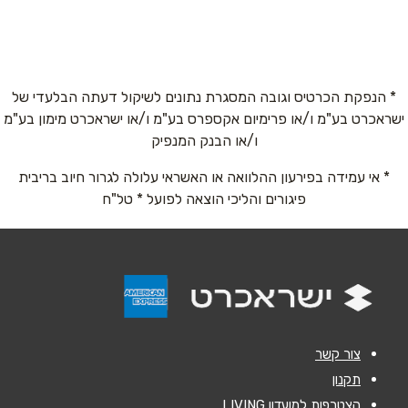
שם מלא
*
טלפון
*
* הנפקת הכרטיס וגובה המסגרת נתונים לשיקול דעתה הבלעדי של
ישראכרט בע"מ ו/או פרימיום אקספרס בע"מ ו/או ישראכרט מימון בע"מ
ו/או הבנק המנפיק
אימייל
*
* אי עמידה בפירעון ההלוואה או האשראי עלולה לגרור חיוב בריבית
פיגורים והליכי הוצאה לפועל * טל"ח
נושא
*
אנא חזרו אלי בקשר ל...
הודעה
*
צור קשר
תקנון
הצטרפות למועדון LIVING