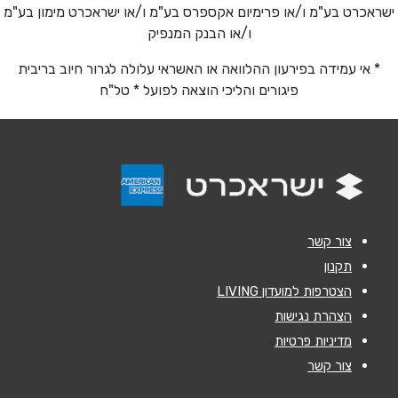
שם מלא
*
ישראכרט בע"מ ו/או פרימיום אקספרס בע"מ ו/או ישראכרט מימון בע"מ
ו/או הבנק המנפיק
טלפון
*
* אי עמידה בפירעון ההלוואה או האשראי עלולה לגרור חיוב בריבית
פיגורים והליכי הוצאה לפועל * טל"ח
אימייל
*
נושא
*
אנא חזרו אלי בקשר ל...
צור קשר
הודעה
*
תקנון
הצטרפות למועדון LIVING
הצהרת נגישות
מדיניות פרטיות
צור קשר
שליחה