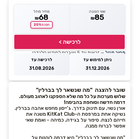
שווי הטבה
מחיר מוזל
68
85
₪
₪
20%
חסכת
לרכישה >
מחיר מוזל
— זכאות עד 5 שוברים לחודש קלנדרי
ניתן למימוש עד
לרכישה עד
31.08.2026
31.12.2026
שובר להצגה "מה שנשאר לך בברלין"
שלוש מערכות על כל מה שלא הספקנו לאהוב מעולם.
דרמה חדשה וסוחפת בהבימה!
אורן נשוי, עם תינוק בדרך. ג'ייסון מחפש אהבה בברלין.
נשיקה אחת במרפסת ה-KitKat Club משנה את
חייהם לנצח. סיפור על בגידה, כמיהה - ואמת שאי
אפשר לברוח ממנה.
"מה שנשאר לך בברלין" היא דרמה לוהטת על