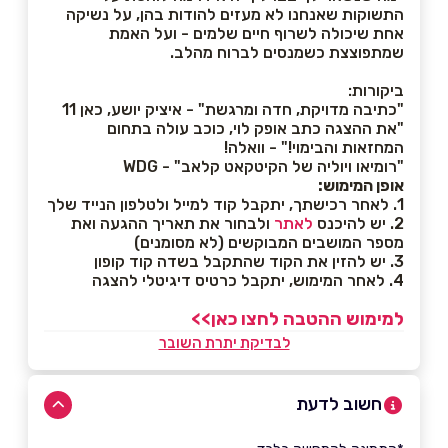
התשוקות שאנחנו לא מעזים להודות בהן, על נשיקה
אחת שיכולה לשרוף חיים שלמים - ועל האמת
שמתפוצצת כשמנסים לברוח מהלב.
ביקורות:
"כתיבה מדויקת, חדה ומרגשת" - איציק יושע, כאן 11
"את ההצגה כתב אופק לוי, כוכב עולה בתחום
המחזאות והבימוי!" - וואלה!
"רומיאו ויוליה של הקיטקאט קלאב" - WDG
אופן המימוש:
1. לאחר רכישתך, יתקבל קוד למייל ולטלפון הנייד שלך
2. יש להיכנס
לאתר
ולבחור את תאריך ההגעה ואת
מספר המושבים המבוקשים (לא מסומנים)
3. יש להזין את הקוד שהתקבל בשדה קוד קופון
4. לאחר המימוש, יתקבל כרטיס דיגיטלי להצגה
למימוש ההטבה לחצו כאן>>
לבדיקת יתרת השובר
חשוב לדעת