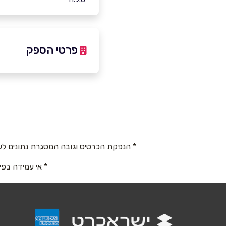
פרטי הספק
052-2639447
באתר
בפייסבוק
* הנפקת הכרטיס וגובה המסגרת נתונים לש
שם מלא
*
* אי עמידה בפי
טלפון
*
נושא
*