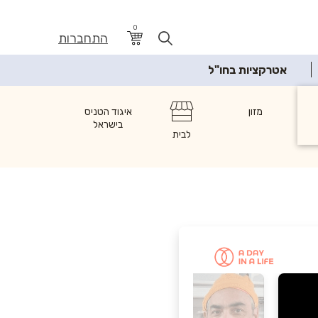
0
התחברות
אטרקציות בחו"ל
ת
מזון
איגוד הטניס
בישראל
לבית