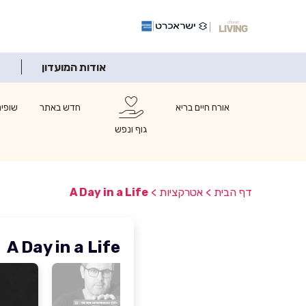
אודות המועדון
אורח חיים בריא
חדש באתר
שופינ
גוף ונפש
דף הבית
>
אטרקציות
>
A Day in a Life
A Day in a Life