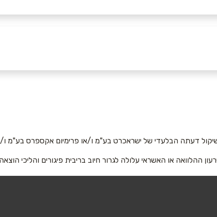
באינסטגרם
יקול דעתה הבלעדי של ישראכרט בע"מ ו/או פרימיום אקספרס בע"מ ו/או
רעון ההלוואה או האשראי עלולה לגרור חיוב בריבית פיגורים והליכי הוצאה
אימייל
*