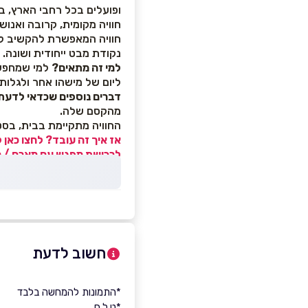
ופועלים בכל רחבי הארץ, במג
חוויה מקומית, קרובה ואנו
חוויה המאפשרת להקשיב לס
נקודת מבט ייחודית ושונה.
למי זה מתאים?
למי שמחפש ח
ליום של מישהו אחר ולגלות
דברים נוספים שכדאי לדעת
מהקסם שלה.
החוויה מתקיימת בבית, בסט
אז איך זה עובד? לחצו כאן 
לרכישת מפגש עם מארח / מא
חשוב לדעת
*התמונות להמחשה בלבד
*ט.ל.ח