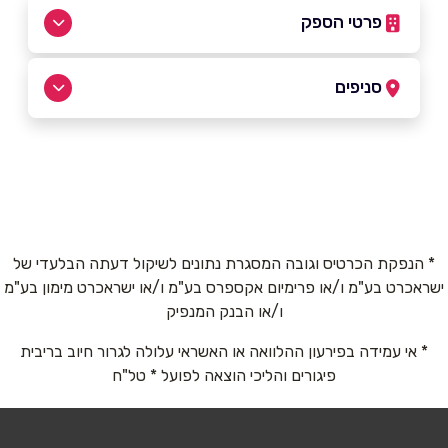
פרטי הספק
054-7991777
סניפים
כפר יאסיף
שם מלא
*
054-7991777
טלפון
*
* הנפקת הכרטיס וגובה המסגרת נתונים לשיקול דעתה הבלעדי של
ישראכרט בע"מ ו/או פרימיום אקספרס בע"מ ו/או ישראכרט מימון בע"מ
אימייל
*
ו/או הבנק המנפיק
* אי עמידה בפירעון ההלוואה או האשראי עלולה לגרור חיוב בריבית
נושא
*
פיגורים והליכי הוצאה לפועל * טל"ח
אנא חזרו אלי בקשר ל...