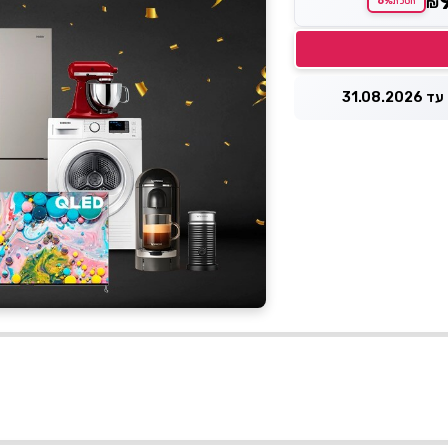
6%
₪
חסכת
31.08.