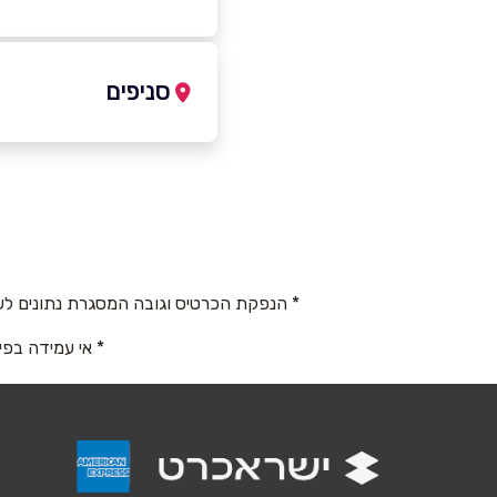
050-4085014
סניפים
אבן יהודה
שם מלא
*
האלה 116
טלפון
*
050-4085014
* הנפקת הכרטיס וגובה המסגרת נתונים לש
נושא
*
* אי עמידה בפי
אנא חזרו אלי בקשר ל...
הודעה
*