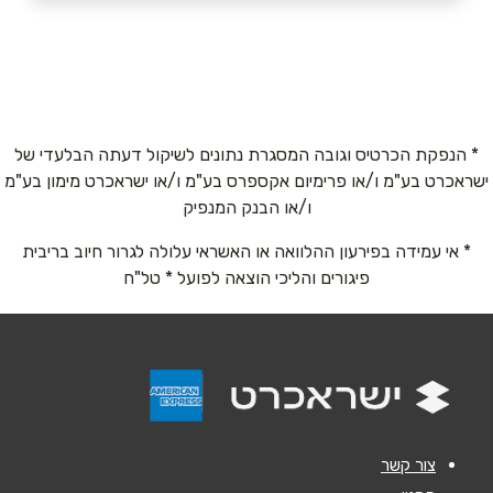
03-3730300
באתר
* הנפקת הכרטיס וגובה המסגרת נתונים לשיקול דעתה הבלעדי של
ישראכרט בע"מ ו/או פרימיום אקספרס בע"מ ו/או ישראכרט מימון בע"מ
שם מלא
*
ו/או הבנק המנפיק
* אי עמידה בפירעון ההלוואה או האשראי עלולה לגרור חיוב בריבית
טלפון
*
פיגורים והליכי הוצאה לפועל * טל"ח
אימייל
*
נושא
*
אנא חזרו אלי בקשר ל...
צור קשר
הודעה
*