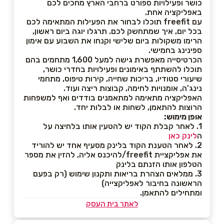
כושר ופעילויות ספורט ברחבי הארץ מחכים לכם
באפליקציה אחת.
עם freefit תוכלו לבחור את הפעילות המתאימה לכם
בכל יום, איך שמתחשק לכם. תרגלו יוגה ביום ראשון,
הרימו משקולות ביום שלישי וקנחו את השבוע עם אימון
ספינינג בחמישי.
הכרטיסייה מאפשרת גישה למעל 1,600 מתחמים בהם
תוכלו להשתתף באימונים ופעילויות בחדרי כושר,
שיעורי סטודיו, בריכות שחייה, קירות טיפוס, מתחמי
נינג'ה, אומנויות לחימה, קבוצות ריצה ועוד.
האפליקציה מתאימה למתאמנים בודדים ואף למשפחות
הרוצות להתאמן, לשחות או לבלות יחד.
אופן מימוש:
1. לאחר קבלת הקוד יש להטעין אותו בלחיצה על
ה
לינק כאן
2. לאחר הטענת הקוד בלינק מסעיף אחד יש להוריד
את אפליקציית freefit/להיכנס אליה, להזין את מספר
הטלפון אותו הזנתם בלינק
3. ממלאים הצהרת בריאות ותקנון שימוש (רק בפעם
הראשונה בחיבור לאפליקצייה)
ומתחילים להתאמן.
לאתר בית העסק