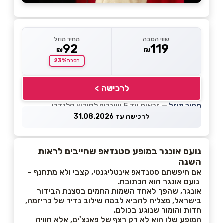
שווי הטבה
מחיר מוזל
92
119
₪
₪
23%
חסכת
לרכישה >
מחיר מוזל
— זכאות עד 5 שוברים לחודש קלנדרי
לרכישה עד 31.08.2026
נועם אונגר במופע סטנדאפ שחייבים לראות
השנה
אם חיפשתם סטנדאפ אינטליגנטי, קצבי ולא מתחנף –
נועם אונגר הוא הכתובת.
אונגר, שהפך לאחד השמות החמים בסצנת הבידור
בישראל, מצליח להביא לבמה שילוב נדיר של כריזמה,
חדות והומור שנוגע בכולם.
המופע שלו הוא לא רק רצף של פאנצ'ים, אלא חוויה