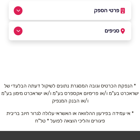
פרטי הספק
050-977-7556
סניפים
בפייסבוק
באינסטגרם
תל אביב
המלך ג׳ורג׳ 13
050-977-7556
שם מלא
*
* הנפקת הכרטיס וגובה המסגרת נתונים לשיקול דעתה הבלעדי של
ישראכרט בע"מ ו/או פרימיום אקספרס בע"מ ו/או ישראכרט מימון בע"מ
טלפון
*
ו/או הבנק המנפיק
* אי עמידה בפירעון ההלוואה או האשראי עלולה לגרור חיוב בריבית
אימייל
*
פיגורים והליכי הוצאה לפועל * טל"ח
נושא
*