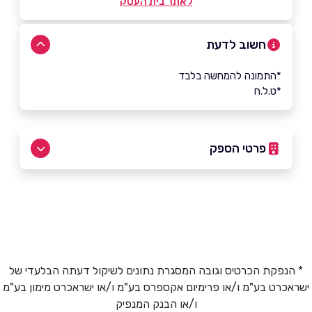
לאתר בית העסק
חשוב לדעת
*התמונה להמחשה בלבד
*ט.ל.ח
פרטי הספק
5031*
|
073-7500700
באתר
בפייסבוק
* הנפקת הכרטיס וגובה המסגרת נתונים לשיקול דעתה הבלעדי של
ישראכרט בע"מ ו/או פרימיום אקספרס בע"מ ו/או ישראכרט מימון בע"מ
שם מלא
*
ו/או הבנק המנפיק