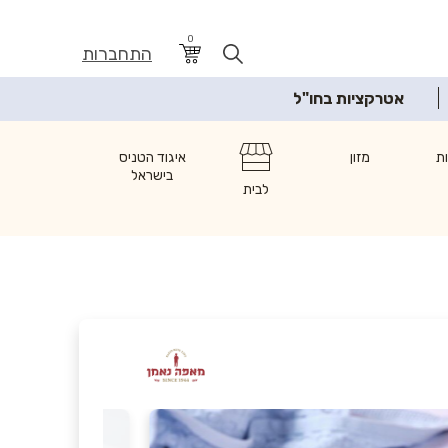
0
התחברות
אטרקציות בחו"ל
ת
מזון
איגוד הטניס
בישראל
לבית