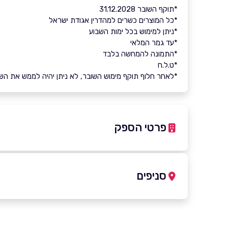
*תוקף השובר 31.12.2028
*כל המוצרים כשרים למהדרין אגודת ישראל
*ניתן למימוש בכל ימות השבוע
*עד גמר המלאי
*התמונה להמחשה בלבד
*ט.ל.ח
*לאחר חלוף תוקף מימוש השובר, לא ניתן יהיה לממש את השובר 
פרטי הספק
02-5812211
סניפים
ירושלים
שוהם
שם מלא
*