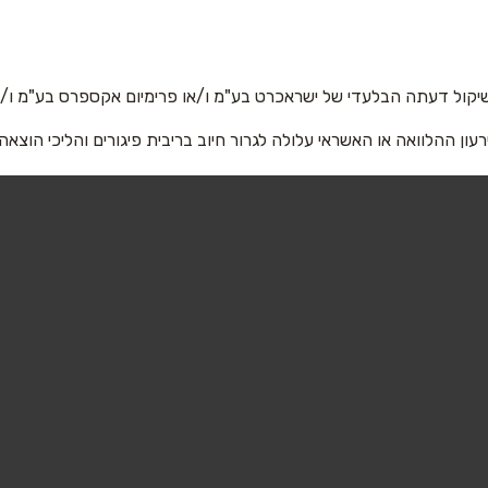
ירפורט סיטי נתב''ג
תחנה מרכזית ירושלים
אימייל
*
02-5001179
03-97939
יקול דעתה הבלעדי של ישראכרט בע"מ ו/או פרימיום אקספרס בע"מ ו/או
בע
ירושלים
רעון ההלוואה או האשראי עלולה לגרור חיוב בריבית פיגורים והליכי הוצאה
ד קניון באר שבע טוביהו 125
יפו 234
02-5387763
054-69297
ם
ירושלים
ג גורג 1
קניון הדסה ירושלים
שליחה
02-6428621
02-62312
ווה
מעלה אדומים