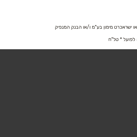
האומן ירושלים האומן 30
02-6481072
 ישראכרט מימון בע"מ ו/או הבנק המנפיק
מודיעין
 לפועל * טל"ח
קניון עזריאלי מודיעין
08-9712888
מעלה אדומים
קניון אדומים דרך קדם 5
02-5355629
אשדוד