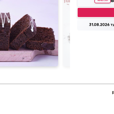
16%
חסכת
31.0