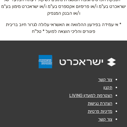
ישראכרט בע"מ ו/או פרימיום אקספרס בע"מ ו/או ישראכרט מימון בע"מ
אימייל
*
ו/או הבנק המנפיק
* אי עמידה בפירעון ההלוואה או האשראי עלולה לגרור חיוב בריבית
נושא
*
פיגורים והליכי הוצאה לפועל * טל"ח
אנא חזרו אלי בקשר ל...
הודעה
*
צור קשר
תקנון
הצטרפות למועדון LIVING
שליחה
הצהרת נגישות
מדיניות פרטיות
צור קשר