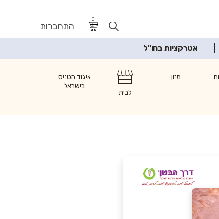
0
התחברות
אטרקציות בחו"ל
ת
מזון
איגוד הטניס
בישראל
לבית