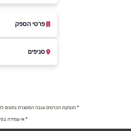
פרטי הספק
050-9717392
סניפים
באתר
בפייסבוק
תל אביב
בגין 158
שם מלא
*
050-9717392
טלפון
*
* הנפקת הכרטיס וגובה המסגרת נתונים לש
* אי עמידה בפי
נושא
*