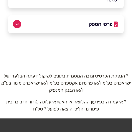
*ט.ל.ח
פרטי הספק
3436*
באתר
בפייסבוק
באינסטגרם
בוואטסאפ
* הנפקת הכרטיס וגובה המסגרת נתונים לשיקול דעתה הבלעדי של
ישראכרט בע"מ ו/או פרימיום אקספרס בע"מ ו/או ישראכרט מימון בע"מ
ו/או הבנק המנפיק
שם מלא
*
* אי עמידה בפירעון ההלוואה או האשראי עלולה לגרור חיוב בריבית
פיגורים והליכי הוצאה לפועל * טל"ח
טלפון
*
אימייל
*