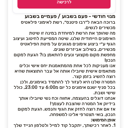
לרכישה
מנוי חודשי - פעם בשבוע / פעמיים בשבוע
ברוכה הבאה ל״רבו פיטנס״, רשת לאימוני פילאטיס
מכשירים לנשים.
מה שהופך את הרשת למיוחדת במינה זו שיטת
האימונים הייחודית שלנו. שיטה המסייעת לחיטוב ועיצוב
הגוף ע״י ביצוע אימונים מגוונים על מיטת הפילאטיס
מכשירים, בשילוב אביזרים שונים.
מחפשת מקום מקצועי ונעים להתאמן בו? הגעת למקום
הנכון!
אנו מעניקות לכל אחת מהמתאמנות יחס אישי וכלים
מותאמים אישית שיובילו אותה אל עבר התוצאות שהיא
רוצה להשיג בזמן קצר.
המטרה שלנו היא לעזור לך להתמיד באימונים, ולכן
בכל סניף ישנם אימונים כל יום מ6:00 עד 23:00, כולל
שישי ושבת.
אנחנו דוגלים בהעצמה, אחווה וכח נשי שיובילו אותך
בידיוק אל המטרה שהצבת לעצמך!
אז אם את רוצה לחזק את הגוף והנפש, הגעת למקום
הנכון, בואי תצטרפי אלינו למשפחה.
אופן המימוש:
1. לאחר רכישתך, יתקבל קוד למייל ולטלפון הנייד שלך