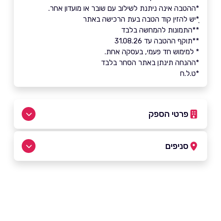
*ההטבה אינה ניתנת לשילוב עם שובר או מועדון אחר.
ָ*יש להזין קוד הטבה בעת הרכישה באתר
**התמונות להמחשה בלבד
**תוקף ההטבה עד 31.08.26
* למימוש חד פעמי, בעסקה אחת.
*ההנחה תינתן באתר הסחר בלבד
*ט.ל.ח
פרטי הספק
054-3456075
סניפים
באתר
בפייסבוק
באינסטגרם
רמת גן
ז'בוטינסקי 5
0543456079
שם מלא
*