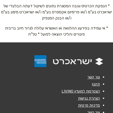
* הנפקת הכרטיס וגובה המסגרת נתונים לשיקול דעתה הבלעדי של
טבריה
ישראכרט בע"מ ו/או פרימיום אקספרס בע"מ ו/או ישראכרט מימון בע"מ
טלפון
*
ו/או הבנק המנפיק
עצמון 1
* אי עמידה בפירעון ההלוואה או האשראי עלולה לגרור חיוב בריבית
אימייל
*
פיגורים והליכי הוצאה לפועל * טל"ח
ים המלח
נושא
*
אנא חזרו אלי בקשר ל...
קניון ים המלח
הודעה
*
צור קשר
תקנון
הצטרפות למועדון LIVING
הצהרת נגישות
מדיניות פרטיות
שליחה
צור קשר