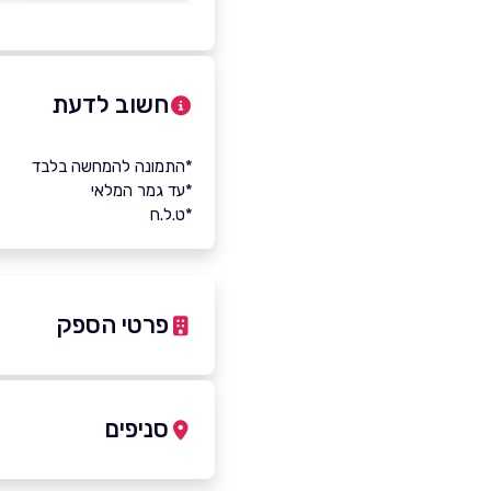
חשוב לדעת
*התמונה להמחשה בלבד
*עד גמר המלאי
*ט.ל.ח
פרטי הספק
052-7278770
סניפים
באתר
תל אביב