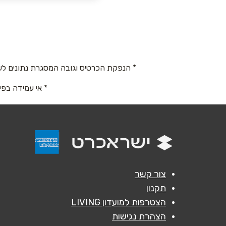
רובינשטיין 8, שכונת נופי ים
שם מלא
*
052-7278770
טלפון
*
* הנפקת הכרטיס וגובה המסגרת נתונים לש
* אי עמידה בפי
נושא
*
אנא חזרו אלי בקשר ל...
הודעה
*
צור קשר
תקנון
הצטרפות למועדון LIVING
הצהרת נגישות