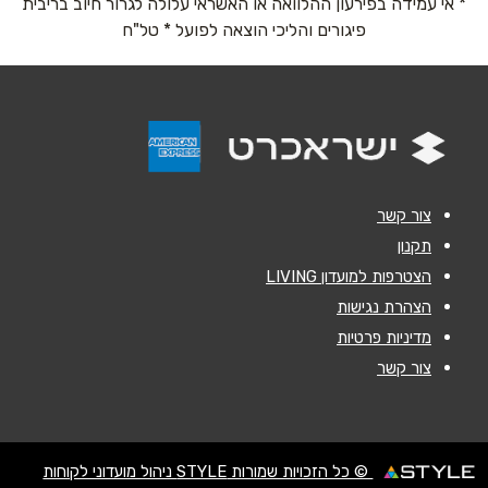
* אי עמידה בפירעון ההלוואה או האשראי עלולה לגרור חיוב בריבית
טלפון
*
פיגורים והליכי הוצאה לפועל * טל"ח
אימייל
*
נושא
*
אנא חזרו אלי בקשר ל...
צור קשר
הודעה
*
תקנון
הצטרפות למועדון LIVING
הצהרת נגישות
מדיניות פרטיות
צור קשר
שליחה
© כל הזכויות שמורות STYLE ניהול מועדוני לקוחות