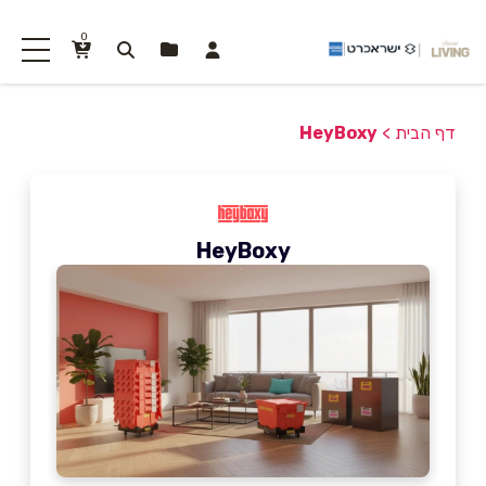
0
דף הבית
>
HeyBoxy
HeyBoxy