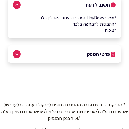
חשוב לדעת
*מוצרי HeyBoxy נמכרים באתר האונליין בלבד
*התמונות להמחשה בלבד
*ט.ל.ח
פרטי הספק
054-5888975
באתר
בפייסבוק
באינסטגרם
* הנפקת הכרטיס וגובה המסגרת נתונים לשיקול דעתה הבלעדי של
ישראכרט בע"מ ו/או פרימיום אקספרס בע"מ ו/או ישראכרט מימון בע"מ
שם מלא
*
ו/או הבנק המנפיק