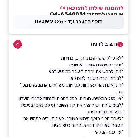
להזמנת שולחן לחצו כאן >>
או חייגו למספר: 04-6548831
תוקף ההטבה עד - 09.09.2026
חשוב לדעת
*לא כולל שישי-שבת, חגים, בחירות
*תוקף למימוש השובר- 5 שנים.
*ניתן לממש את יתרת השובר במימוש הבא.
*לבירור יתרה בשובר
לחצו כאן
*התו אינו תקף לארוחות עסקיות, משלוחים או מבצעים מכל
סוג.
*אין כפל מבצעים, הנחות, כפל הטבות והנחות לחברי מועדון.
*למימוש התו יש להציג את קוד השובר (מולטיפאס) במעמד
התשלום בבית העסק.
*לאחר חלוף תוקף מימוש השובר, לא ניתן יהיה לממש את
השובר ולא יינתן זיכוי או החזר כספי בגינו.
*עד גמר המלאי