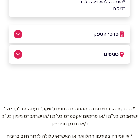
*התמונה להמחשה בלבד
*ט.ל.ח
פרטי הספק
04-6548831
סניפים
בפייסבוק
באינסטגרם
קיבוץ יפעת
השדה 12 - תחנת דלק פז
04-6548831
שם מלא
*
* הנפקת הכרטיס וגובה המסגרת נתונים לשיקול דעתה הבלעדי של
ישראכרט בע"מ ו/או פרימיום אקספרס בע"מ ו/או ישראכרט מימון בע"מ
טלפון
*
ו/או הבנק המנפיק
* אי עמידה בפירעון ההלוואה או האשראי עלולה לגרור חיוב בריבית
אימייל
*