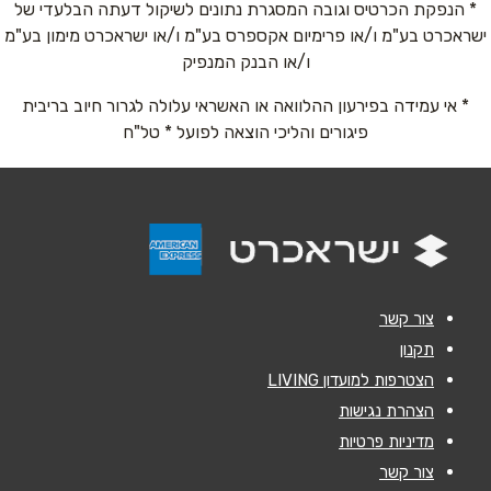
טלפון
*
* הנפקת הכרטיס וגובה המסגרת נתונים לשיקול דעתה הבלעדי של
ישראכרט בע"מ ו/או פרימיום אקספרס בע"מ ו/או ישראכרט מימון בע"מ
ו/או הבנק המנפיק
אימייל
*
* אי עמידה בפירעון ההלוואה או האשראי עלולה לגרור חיוב בריבית
פיגורים והליכי הוצאה לפועל * טל"ח
נושא
*
אנא חזרו אלי בקשר ל...
הודעה
*
צור קשר
תקנון
הצטרפות למועדון LIVING
הצהרת נגישות
שליחה
מדיניות פרטיות
צור קשר