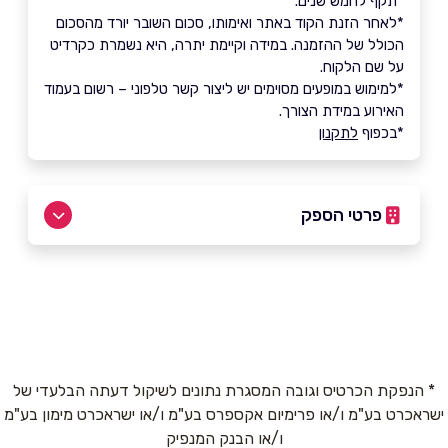
*תקף לחמש שנים.
*לאחר הזנת הקוד באתר ואימותו, סכום השובר יורד מהסכום
הכולל של ההזמנה. במידה וקיימת יתרה, היא נשמרת כקרדיט
על שם הלקוח.
*למימוש במופעים מסוימים יש ליצור קשר טלפוני – רשום בעמוד
האירוע במידת הצורך.
*בכפוף
לתקנון
פרטי הספק
שם מלא
*
טלפון
*
* הנפקת הכרטיס וגובה המסגרת נתונים לשיקול דעתה הבלעדי של
ישראכרט בע"מ ו/או פרימיום אקספרס בע"מ ו/או ישראכרט מימון בע"מ
ו/או הבנק המנפיק