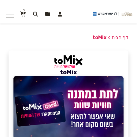
0
דף הבית
>
toMix
toMix