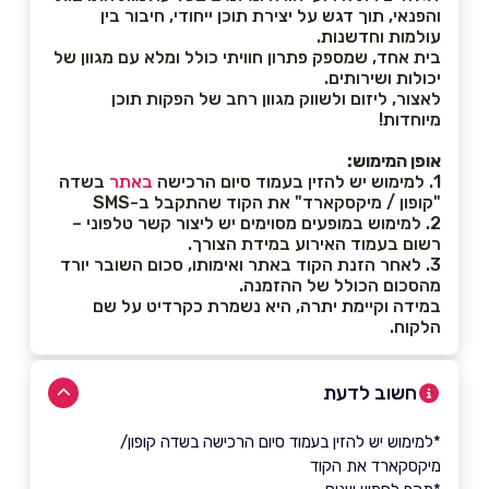
והפנאי, תוך דגש על יצירת תוכן ייחודי, חיבור בין
עולמות וחדשנות.
בית אחד, שמספק פתרון חוויתי כולל ומלא עם מגוון של
יכולות ושירותים.
לאצור, ליזום ולשווק מגוון רחב של הפקות תוכן
מיוחדות!
אופן המימוש:
1. למימוש יש להזין בעמוד סיום הרכישה
באתר
בשדה
"קופון / מיקסקארד" את הקוד שהתקבל ב-SMS
2. למימוש במופעים מסוימים יש ליצור קשר טלפוני –
רשום בעמוד האירוע במידת הצורך.
3. לאחר הזנת הקוד באתר ואימותו, סכום השובר יורד
מהסכום הכולל של ההזמנה.
במידה וקיימת יתרה, היא נשמרת כקרדיט על שם
הלקוח.
חשוב לדעת
*למימוש יש להזין בעמוד סיום הרכישה בשדה קופון/
מיקסקארד את הקוד