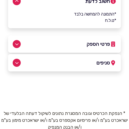
חשוב לדעת
*התמונה להמחשה בלבד
*ט.ל.ח
פרטי הספק
052-5297722
סניפים
באתר
בפייסבוק
באינסטגרם
כפר יונה
אח"י אילת 46
052-5297722
שם מלא
*
* הנפקת הכרטיס וגובה המסגרת נתונים לשיקול דעתה הבלעדי של
ישראכרט בע"מ ו/או פרימיום אקספרס בע"מ ו/או ישראכרט מימון בע"מ
טלפון
*
ו/או הבנק המנפיק