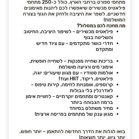
מתחמי ספורט ברחבי הארץ, כולל כ-250 מתחמי
פילאטיס מכשירים שיאפשרו לכם ליהנות מאימונים
חדשניים, לשפר את היציבה ולחזק את הגוף בצורה
המושלמת!
מה מחכה לכם במסלול?
פילאטיס מכשירים - לשיפור היציבה, החיטוב
והשליטה בגוף
חדרי כושר מתקדמים - עם ציוד חדיש
ומתקדם
בריכות שחייה מפנקות - לשחייה חופשית,
אימוני מים ורגיעה מושלמת
אולמות סטודיו - עם מגוון שיעורים: יוגה,
פילאטיס, ריקוד, HIIT ועוד!
קרוספיט, אומנויות לחימה, קירות טיפוס -
לאדרנלין בלי גבולות
קאנטרים ומתחמים יוקרתיים - לחוויית אימון
ברמה הגבוהה ביותר
מחיר משתלם במיוחד
מגוון ענק של מתחמים בפריסה ארצית!
בואו לגלות את הדרך החדשה להתאמן – יותר חופש,
יותר גיוון, יותר תוצאות!