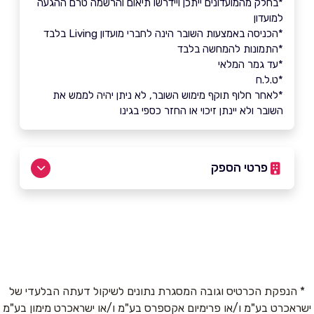
*בחלק מהמועדונים ייתכן ויידרשו תיאום והרשמה טרם ההגעה
למועדון
*הכניסה באמצעות השובר הינה לחברי מועדון Living בלבד
*​​​​התמונות להמחשה בלבד
*עד גמר המלאי
*ט.ל.ח
*לאחר חלוף תוקף מימוש השובר, לא ניתן יהיה לממש את
השובר ולא יינתן זיכוי או החזר כספי בגינו
פרטי הספק
03-3730300
באתר
* הנפקת הכרטיס וגובה המסגרת נתונים לשיקול דעתה הבלעדי של
ישראכרט בע"מ ו/או פרימיום אקספרס בע"מ ו/או ישראכרט מימון בע"מ
שם מלא
*