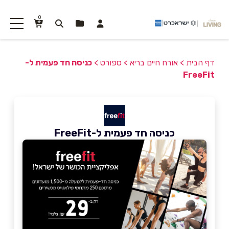
0
דף הבית
>
אורח חיים בריא
>
ספורט
>
כניסה חד פעמית ל-
FreeFit
כניסה חד פעמית ל-FreeFit