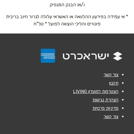
ו/או הבנק המנפיק
* אי עמידה בפירעון ההלוואה או האשראי עלולה לגרור חיוב בריבית
טלפון
*
פיגורים והליכי הוצאה לפועל * טל"ח
אימייל
*
נושא
*
אנא חזרו אלי בקשר ל...
צור קשר
הודעה
*
תקנון
הצטרפות למועדון LIVING
הצהרת נגישות
מדיניות פרטיות
צור קשר
שליחה