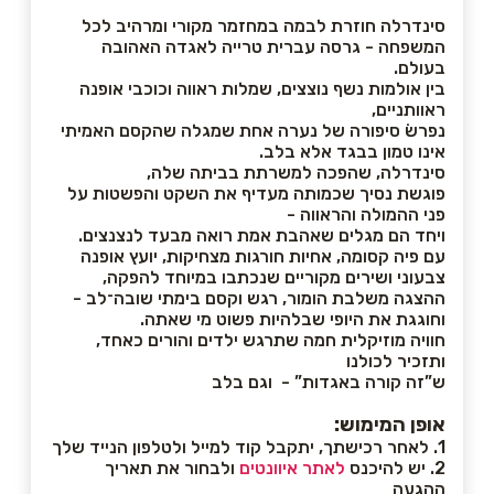
סינדרלה חוזרת לבמה במחזמר מקורי ומרהיב לכל
המשפחה - גרסה עברית טרייה לאגדה האהובה
בעולם.
בין אולמות נשף נוצצים, שמלות ראווה וכוכבי אופנה
ראוותניים,
נפרשׂ סיפורה של נערה אחת שמגלה שהקסם האמיתי
אינו טמון בבגד אלא בלב.
סינדרלה, שהפכה למשרתת בביתה שלה,
פוגשת נסיך שכמותה מעדיף את השקט והפשטות על
פני ההמולה והראווה -
ויחד הם מגלים שאהבת אמת רואה מבעד לנצנצים.
עם פיה קסומה, אחיות חורגות מצחיקות, יועץ אופנה
צבעוני ושירים מקוריים שנכתבו במיוחד להפקה,
ההצגה משלבת הומור, רגש וקסם בימתי שובה־לב -
וחוגגת את היופי שבלהיות פשוט מי שאתה.
חוויה מוזיקלית חמה שתרגש ילדים והורים כאחד,
ותזכיר לכולנו
ש”זה קורה באגדות” - וגם בלב
אופן המימוש:
1. לאחר רכישתך, יתקבל קוד למייל ולטלפון הנייד שלך
2. יש להיכנס
לאתר איוונטים
ולבחור את תאריך
ההגעה