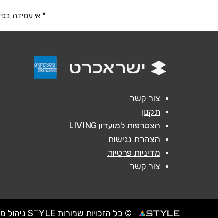
שם מלא
*
* אי עמידה בפי
טלפון
*
נושא
*
אנא חזרו אלי בקשר ל...
צור קשר
תקנון
הודעה
*
הצטרפות למועדון LIVING
הצהרת נגישות
מדיניות פרטיות
צור קשר
© כל הזכויות שמורות STYLE ניהול מועדוני לקוחות