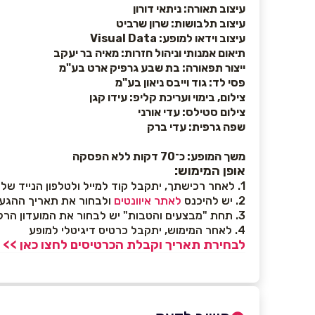
עיצוב תאורה: ניתאי דורון
עיצוב תלבושות: שרון שרביט
עיצוב וידאו למופע:
Visual Data
תיאום אמנותי וניהול חזרות: מאיה בר יעקב
ייצור תפאורה: בת שבע גרפיק ארט בע"מ
פסי לד: גוד וייבס ניאון בע"מ
צילום, בימוי ועריכת קליפ: עידו קגן
צילום סטילס: עדי אורני
שפה גרפית: עדי ברק
משך המופע: כ־70 דקות ללא הפסקה
אופן המימוש:
1. לאחר רכישתך, יתקבל קוד למייל ולטלפון הנייד שלך
2. יש להיכנס
לאתר איוונטים
ולבחור את תאריך ההגע
3. תחת "מבצעים והטבות" יש לבחור את המועדון הרלוונטי ולהזין את הקוד שהתקבל
4. לאחר המימוש, יתקבל כרטיס דיגיטלי למופע
לבחירת תאריך וקבלת הכרטיסים לחצו כאן >>