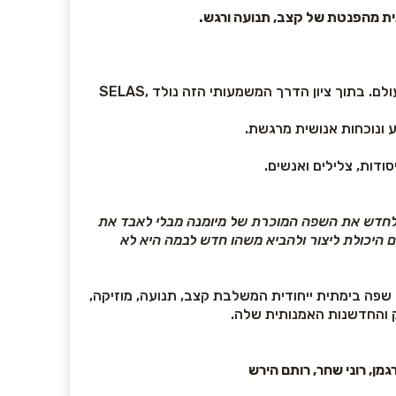
השנה מציינת מיומנה 30 שנה להיווסדה - שלושה עשורים של יצירה פורצת דרך, בשפה בימתית המזוהה איתה בישראל ובעולם. בתוך ציון הדרך המשמעותי הזה נולד ,SELAS
 ונוכחות אנושית מרגשת.
ר לחדש את השפה המוכרת של מיומנה מבלי לאבד את
צם היכולת ליצור ולהביא משהו חדש לבמה היא לא
חה הלהקה שפה בימתית ייחודית המשלבת קצב, תנועה, מוזיקה,
ק והחדשנות האמנותית שלה.
גמן, רוני שחר, רותם הירש