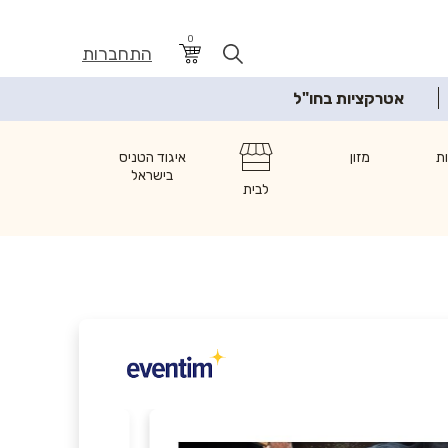
0
התחברות
אטרקציות בחו"ל
ת
מזון
איגוד הטניס
בישראל
לבית