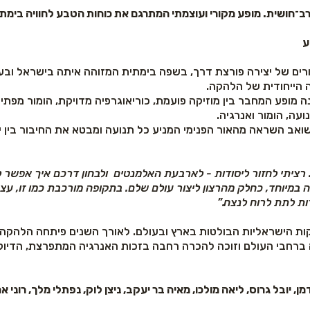
ע
הייחודית של הלהקה.
 מופע המחבר בין מוזיקה פועמת, כוריאוגרפיה מדויקת, הומור מפתיע
עה, הומור ואנרגיה.
. רציתי לחזור ליסודות - לארבעת האלמנטים ולבחון דרכם איך אפש
ה במיוחד, כחלק מהרצון ליצור עולם שלם. בתקופה מורכבת כמו זו, ע
ות לתת לרוח לנצח
.”
ת 1996 והפכה לאחת הלהקות הישראליות הבולטות בארץ ובעולם. לאורך השנים פית
יעה ברחבי העולם וזוכה להכרה רחבה בזכות האנרגיה המתפרצת, הדיו
 יובל גרוס, ליאה מולכו, מאיה בר יעקב, ניצן לוק, נפתלי מלך, רוני אר