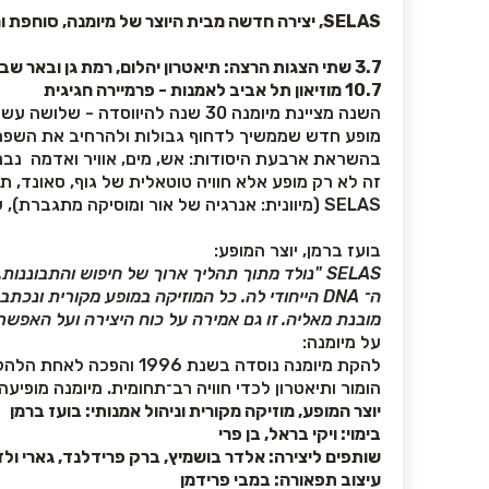
SELAS, יצירה חדשה מבית היוצר של מיומנה, סוחפת ורב־חושית. מופע מקורי ועוצמתי המתרגם את כוחות הטבע לחוויה בימתית מהפנטת של קצב, תנועה ורגש.
3.7
שתי הצגות הרצה: תיאטרון יהלום, רמת גן ובאר שב
10.7 מוזיאון תל אביב לאמנות - פרמיירה חגיגית
מופע חדש שממשיך לדחוף גבולות ולהרחיב את השפה 
בהשראת ארבעת היסודות: אש, מים, אוויר ואדמה נבנה
זה לא רק מופע אלא חוויה טוטאלית של גוף, סאונד, תנו
SELAS (מיוונית: אנרגיה של אור ומוסיקה מתגברת), שואב השראה מהאור הפנימי המניע כל תנועה ומבטא את החיבור בין יסודות, צלילים ואנשים.
בועז ברמן, יוצר המופע:
SELAS "
נולד מתוך תהליך ארוך של חיפוש והתבוננות
ה־
DNA
הייחודי לה. כל המוזיקה במופע מקורית ונכתב
מובנת מאליה. זו גם אמירה על כוח היצירה ועל האפשר
על מיומנה:
להקת מיומנה נוסדה בשנ
הומור ותיאטרון לכדי חוויה רב־תחומית. מיומנה מופ
יוצר המופע, מוזיקה מקורית וניהול אמנותי: בועז ברמן
בימוי: ויקי בראל, בן פרי
שותפים ליצירה: אלדר בושמיץ, ברק פרידלנד, גארי ולדמן,
עיצוב תפאורה: במבי פרידמן