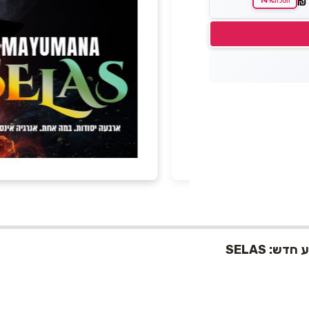
14%
₪
חסכת