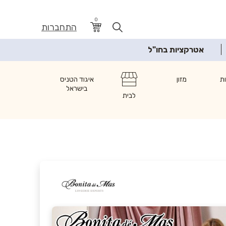
0
התחברות
אטרקציות בחו"ל
ת
מזון
איגוד הטניס
בישראל
לבית