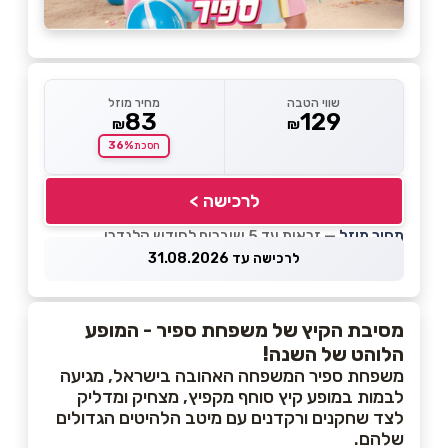
שווי הטבה
מחיר מוזל
83
129
₪
₪
36%
חסכת
לרכישה >
מחיר מוזל
— זכאות עד 5 שוברים לחודש קלנדרי
לרכישה עד 31.08.2026
מסיבת הקיץ של משפחת ספיר - המופע
הלוהט של השנה!
משפחת ספיר המשפחה האהובה בישראל, מגיעה
לבמות במופע קיץ סוחף מקפיץ, מצחיק ומדליק
לצד שחקנים ורקדנים עם מיטב הלהיטים הגדולים
שלהם.