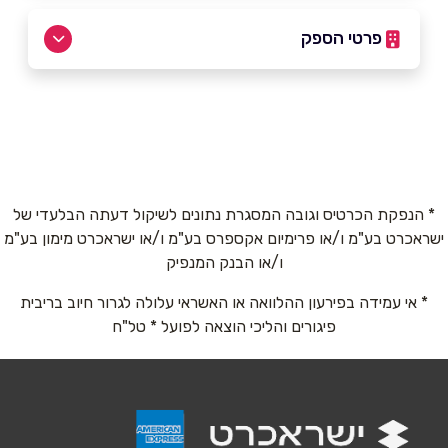
פרטי הספק
03-7598899
באתר
בפייסבוק
* הנפקת הכרטיס וגובה המסגרת נתונים לשיקול דעתה הבלעדי של
ישראכרט בע"מ ו/או פרימיום אקספרס בע"מ ו/או ישראכרט מימון בע"מ
שם מלא
*
ו/או הבנק המנפיק
* אי עמידה בפירעון ההלוואה או האשראי עלולה לגרור חיוב בריבית
טלפון
*
פיגורים והליכי הוצאה לפועל * טל"ח
אימייל
*
נושא
*