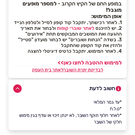
במופע החם של הקיץ הקרוב -
למספר מופעים
מוגבל
!
אופן המימוש:
1. לאחר רכישתך, יתקבל קוד קופון למייל ולטלפון הנייד
2. יש להיכנס
לאתר שוברי קופות
ולבחור את תאריך
ההגעה ואת המושבים המבוקשים תחת "אירועים"
3. בשדה "הנחות ושוברים" יש לבחור מועדון "סטייל"
ולהזין את קוד הקופון שהתקבל
4. לאחר המימוש, יתקבל כרטיס דיגיטלי להצגה
למימוש ההטבה לחצו כאן>>
לבדיקת יתרת השובר
לאתר בית העסק
חשוב לדעת
*עד גמר המלאי
*ט.ל.ח
*לאחר חלוף תוקף השובר, לא יינתן זיכוי או עודף בגין מימוש
חלקי של השובר