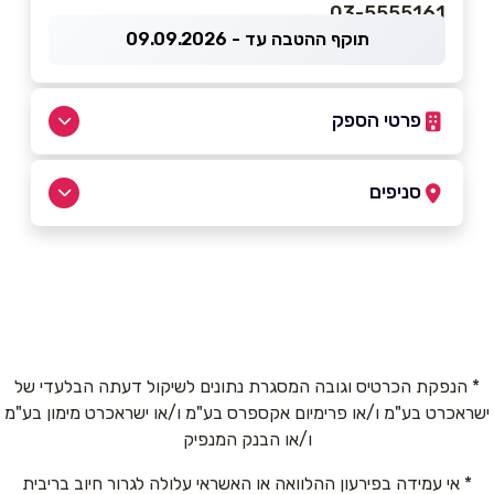
03-5555161
תוקף ההטבה עד - 09.09.2026
פרטי הספק
035555161
סניפים
בפייסבוק
תל אביב יפו
רודינסקי שמואל 5 רודינסקי שמואל 5
03-5555161
שם מלא
*
* הנפקת הכרטיס וגובה המסגרת נתונים לשיקול דעתה הבלעדי של
ישראכרט בע"מ ו/או פרימיום אקספרס בע"מ ו/או ישראכרט מימון בע"מ
טלפון
*
ו/או הבנק המנפיק
* אי עמידה בפירעון ההלוואה או האשראי עלולה לגרור חיוב בריבית
אימייל
*