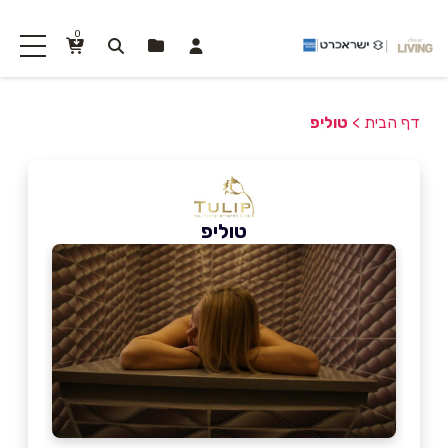
0
דף הבית
>
טוליפ
טוליפ