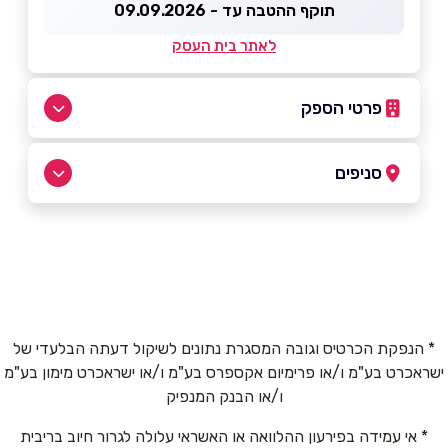
תוקף ההטבה עד - 09.09.2026
לאתר בית העסק
פרטי הספק
057-7738220
סניפים
באתר
גבעתיים
המאבק 39 גבעתיים המאבק 39
שם מלא
*
* הנפקת הכרטיס וגובה המסגרת נתונים לשיקול דעתה הבלעדי של
ישראכרט בע"מ ו/או פרימיום אקספרס בע"מ ו/או ישראכרט מימון בע"מ
טלפון
*
ו/או הבנק המנפיק
* אי עמידה בפירעון ההלוואה או האשראי עלולה לגרור חיוב בריבית
אימייל
*