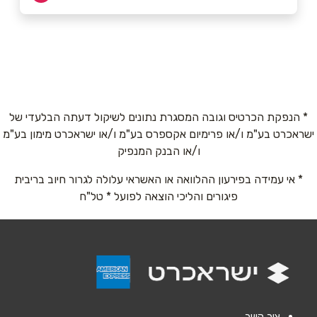
1-700-707-476
באתר
* הנפקת הכרטיס וגובה המסגרת נתונים לשיקול דעתה הבלעדי של
ישראכרט בע"מ ו/או פרימיום אקספרס בע"מ ו/או ישראכרט מימון בע"מ
שם מלא
*
ו/או הבנק המנפיק
* אי עמידה בפירעון ההלוואה או האשראי עלולה לגרור חיוב בריבית
טלפון
*
פיגורים והליכי הוצאה לפועל * טל"ח
אימייל
*
נושא
*
אנא חזרו אלי בקשר ל...