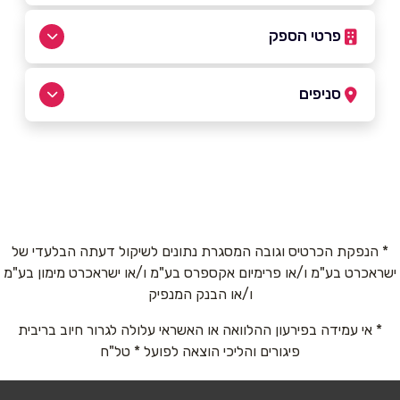
פרטי הספק
054-9491838
סניפים
רחובות
שם מלא
*
הרצל 113
054-9491838
טלפון
*
* הנפקת הכרטיס וגובה המסגרת נתונים לשיקול דעתה הבלעדי של
ישראכרט בע"מ ו/או פרימיום אקספרס בע"מ ו/או ישראכרט מימון בע"מ
אימייל
*
ו/או הבנק המנפיק
* אי עמידה בפירעון ההלוואה או האשראי עלולה לגרור חיוב בריבית
נושא
*
פיגורים והליכי הוצאה לפועל * טל"ח
אנא חזרו אלי בקשר ל...