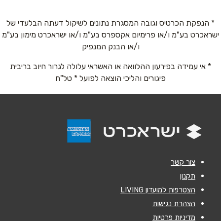
טלפון
*
* הנפקת הכרטיס וגובה המסגרת נתונים לשיקול דעתה הבלעדי של
ישראכרט בע"מ ו/או פרימיום אקספרס בע"מ ו/או ישראכרט מימון בע"מ
ו/או הבנק המנפיק
אימייל
*
* אי עמידה בפירעון ההלוואה או האשראי עלולה לגרור חיוב בריבית
פיגורים והליכי הוצאה לפועל * טל"ח
נושא
*
אנא חזרו אלי בקשר ל...
הודעה
*
צור קשר
תקנון
הצטרפות למועדון LIVING
הצהרת נגישות
שליחה
מדיניות פרטיות