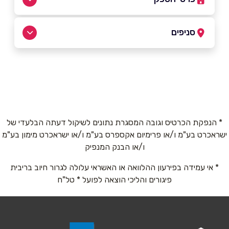
03-5030601
סניפים
באתר
חולון
סוקולוב 99
03-5030601
שם מלא
*
* הנפקת הכרטיס וגובה המסגרת נתונים לשיקול דעתה הבלעדי של
ישראכרט בע"מ ו/או פרימיום אקספרס בע"מ ו/או ישראכרט מימון בע"מ
טלפון
*
ו/או הבנק המנפיק
* אי עמידה בפירעון ההלוואה או האשראי עלולה לגרור חיוב בריבית
אימייל
*
פיגורים והליכי הוצאה לפועל * טל"ח
נושא
*
אנא חזרו אלי בקשר ל...