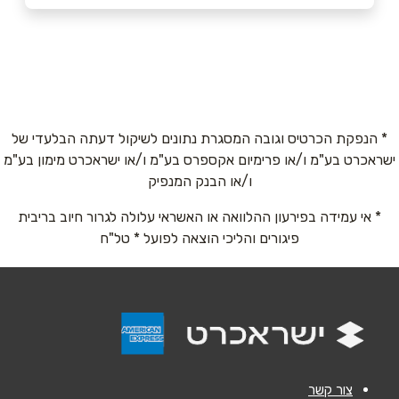
050-6966757
באתר
בפייסבוק
באינסטגרם
* הנפקת הכרטיס וגובה המסגרת נתונים לשיקול דעתה הבלעדי של
ישראכרט בע"מ ו/או פרימיום אקספרס בע"מ ו/או ישראכרט מימון בע"מ
שם מלא
*
ו/או הבנק המנפיק
* אי עמידה בפירעון ההלוואה או האשראי עלולה לגרור חיוב בריבית
טלפון
*
פיגורים והליכי הוצאה לפועל * טל"ח
אימייל
*
נושא
*
אנא חזרו אלי בקשר ל...
צור קשר