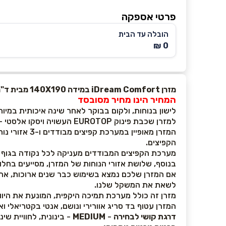
פרטי אספקה
הובלה עד הבית
0 ₪
מזרן iDream Comfort במידה 140X190 מבית ד"ר גב - החברה הגדולה והותיקה בישראל למוצרי בריאות, נוחות ואיכות חיים
המחיר הינו מחיר מסובסד
לישון בנוחות, ולקום בבוקר לאחר שינה איכותית במיו
למזרן שכבת פינוק EUROTOP העשויה ויסקו אלסטי - חומר נעים ומלטף בעל תכונות זיכרון, כך שתיהנו מחוויית שינה מפנקת ותומכת כאחד.
המזרן מאופי
הקפיצים.
מערכת הקפיצים המבודדים מעניקה לכל נקודה בגוף א
בנוסף, שלושת אזורי הנוחות של המזרן, מסייעים בחל
אם המזרן שלכם נמצא בשימוש כבר שנים ארוכות, אתם
לשאת את המשקל שלנו.
מזרן זה כולל מערכת תמיכה היקפית, המונעת את היוו
המזרן עטוף בד סריג אוורירי ונושם, אנטי בקטריאלי ו
דרגת קושי לבחירה
-
MEDIUM
- בינונית, לחוויית שי