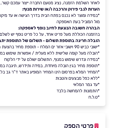
לאחר השלמת הזמנה, נציג מטעם החברה ייצור עמכם קשר, 
הערות לגבי פירוק והרכבה ו/או שירות מנוף:
*במידה ומוצר לא נכנס בפתח הבית בדרך הגישה או עד מיקום 
מול המוביל בעת האספקה
הבהרה חשובה הנוגעת לחיוב נוסף לאספקה:
בהזמנה הכוללת מעל פריט אחד, על כל פריט נוסף יש לשלם 
הובלה חריגה בתוספת תשלום - תשלום של התוספת יתב
*ישובי כביש 90 וישובי אזור ים המלח - תוספת מחיר בהצעת מחיר ישירה מול הספק
*הובלה מעל קומה שלישית ללא מעלית / אפשרות שימוש במעלית - תו
*במידה ונדרש שימוש במנוף, התשלום ישולם על ידי הלקוח
*תוספת מחיר בגין הובלה מיוחדת, במידה ותידרש, תיגבה במז
*המחיר המלא בפרסום הינו המחיר המופיע באתר ד"ר גב בל
*ללא כפל מבצעים והטבות
*עד גמר המלאי
*התמונות להמחשה בלבד
*ט.ל.ח
פרטי הספק