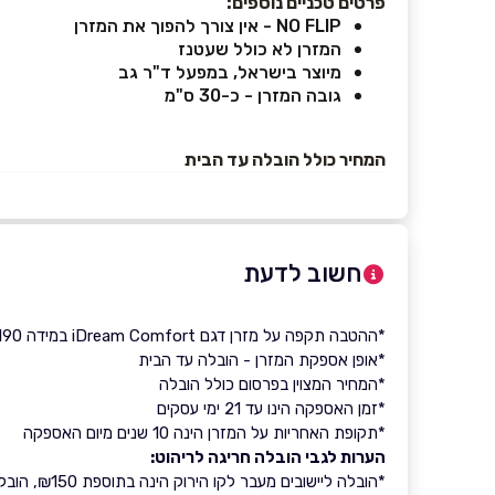
פרטים טכניים נוספים:
NO FLIP - אין צורך להפוך את המזרן
המזרן לא כולל שעטנז
מיוצר בישראל, במפעל ד"ר גב
גובה המזרן - כ-30 ס"מ
המחיר כולל הובלה עד הבית
חשוב לדעת
*ההטבה תקפה על מזרן דגם iDream Comfort במידה 140X190 בלבד
*אופן אספקת המזרן - הובלה עד הבית
*המחיר המצוין בפרסום כולל הובלה
*זמן האספקה הינו עד 21 ימי עסקים
*תקופת האחריות על המזרן הינה 10 שנים מיום האספקה
הערות לגבי הובלה חריגה לריהוט:
*הובלה ליישובים מעבר לקו הירוק הינה בתוספת ₪150, הובלה ליישובי אילת (מאזור שדה בוקר ודרומה) הינה בתוספת ₪500