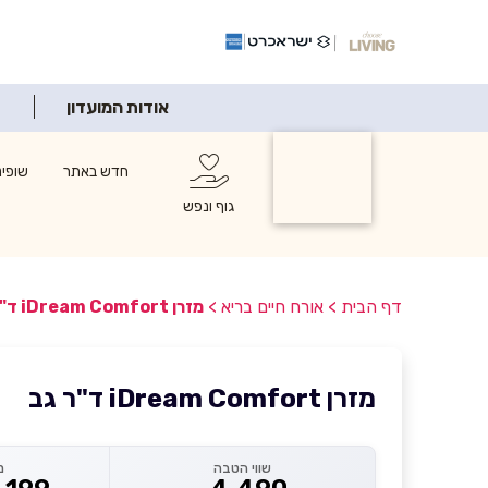
אודות המועדון
אורח חיים
חדש באתר
שופינ
בריא
גוף ונפש
דף הבית
>
אורח חיים בריא
>
מזרן iDream Comfort ד"ר גב
מזרן iDream Comfort ד"ר גב
שווי הטבה
מ