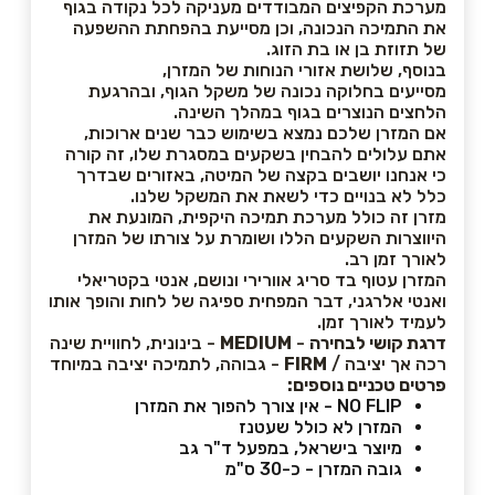
מערכת הקפיצים המבודדים מעניקה לכל נקודה בגוף
את התמיכה הנכונה, וכן מסייעת בהפחתת ההשפעה
של תזוזת בן או בת הזוג.
בנוסף, שלושת אזורי הנוחות של המזרן,
מסייעים בחלוקה נכונה של משקל הגוף, ובהרגעת
הלחצים הנוצרים בגוף במהלך השינה.
אם המזרן שלכם נמצא בשימוש כבר שנים ארוכות,
אתם עלולים להבחין בשקעים במסגרת שלו, זה קורה
כי אנחנו יושבים בקצה של המיטה, באזורים שבדרך
כלל לא בנויים כדי לשאת את המשקל שלנו.
מזרן זה כולל מערכת תמיכה היקפית, המונעת את
היווצרות השקעים הללו ושומרת על צורתו של המזרן
לאורך זמן רב.
המזרן עטוף בד סריג אוורירי ונושם, אנטי בקטריאלי
ואנטי אלרגני, דבר המפחית ספיגה של לחות והופך אותו
לעמיד לאורך זמן.
דרגת קושי לבחירה
-
MEDIUM
- בינונית, לחוויית שינה
רכה אך יציבה /
FIRM
- גבוהה, לתמיכה יציבה במיוחד
פרטים טכניים נוספים:
NO FLIP - אין צורך להפוך את המזרן
המזרן לא כולל שעטנז
מיוצר בישראל, במפעל ד"ר גב
גובה המזרן - כ-30 ס"מ