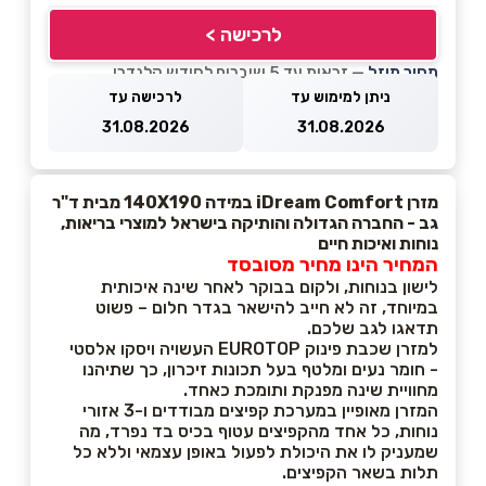
לרכישה >
מחיר מוזל
— זכאות עד 5 שוברים לחודש קלנדרי
ניתן למימוש עד
לרכישה עד
31.08.2026
31.08.2026
מזרן iDream Comfort במידה 140X190 מבית ד"ר
גב - החברה הגדולה והותיקה בישראל למוצרי בריאות,
נוחות ואיכות חיים
המחיר הינו מחיר מסובסד
לישון בנוחות, ולקום בבוקר לאחר שינה איכותית
במיוחד, זה לא חייב להישאר בגדר חלום – פשוט
תדאגו לגב שלכם.
למזרן שכבת פינוק EUROTOP העשויה ויסקו אלסטי
- חומר נעים ומלטף בעל תכונות זיכרון, כך שתיהנו
מחוויית שינה מפנקת ותומכת כאחד.
המזרן מאופיין במערכת קפיצים מבודדים ו-3 אזורי
נוחות, כל אחד מהקפיצים עטוף בכיס בד נפרד, מה
שמעניק לו את היכולת לפעול באופן עצמאי וללא כל
תלות בשאר הקפיצים.