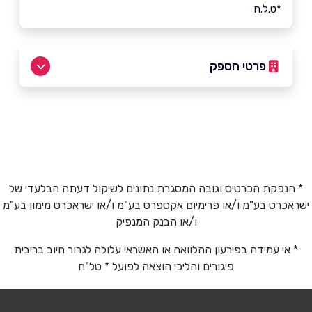
*ט.ל.ח
פרטי הספק
03-6032777
באתר
בפייסבוק
באינסטגרם
ביוטיוב
בוואטסאפ
* הנפקת הכרטיס וגובה המסגרת נתונים לשיקול דעתה הבלעדי של
ישראכרט בע"מ ו/או פרימיום אקספרס בע"מ ו/או ישראכרט מימון בע"מ
ו/או הבנק המנפיק
שם מלא
*
* אי עמידה בפירעון ההלוואה או האשראי עלולה לגרור חיוב בריבית
פיגורים והליכי הוצאה לפועל * טל"ח
טלפון
*