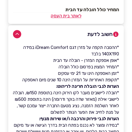
המחיר כולל הובלה עד הבית
לאתר בית העסק
חשוב לדעת
*ההטבה תקפה על מזרן דגם iDream Comfort במידה
140X190 בלבד
*אופן אספקת המזרן - הובלה עד הבית
*המחיר המצוין בפרסום כולל הובלה
*זמן האספקה הינו עד 21 ימי עסקים
*תקופת האחריות על המזרן הינה 10 שנים מיום האספקה
הערות לגבי הובלה חריגה לריהוט:
*הובלה ליישובים מעבר לקו הירוק הינה בתוספת ₪150, הובלה
ליישובי אילת (מאזור שדה בוקר ודרומה) הינה בתוספת ₪500
לאחר השלמת הזמנה, נציג מטעם החברה ייצור עמכם קשר,
על מנת לחייב את הפער הנותר לתשלום
הערות לגבי פירוק והרכבה ו/או שירות מנוף:
*במידה ומוצר לא נכנס בפתח הבית בדרך הגישה או עד מיקום
המוצר בבית הלקוח, יש צורך או בהזמנת מנוף שישולם ישירות