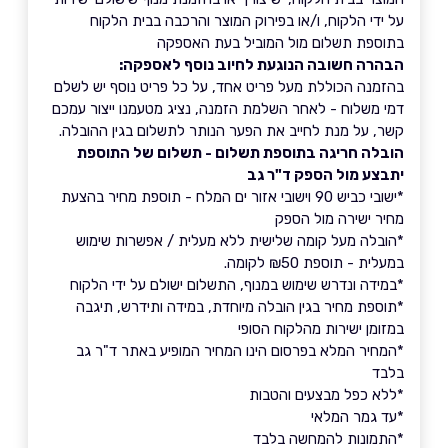
על ידי הלקוח, ו/או בפירוק המוצר והרכבה בבית הלקוח
בתוספת תשלום מול המוביל בעת האספקה
הבהרה חשובה הנוגעת לחיוב נוסף לאספקה:
בהזמנה הכוללת מעל פריט אחד, על כל פריט נוסף יש לשלם
דמי משלוח - לאחר השלמת הזמנה, נציג מטעמנו ייצור עמכם
קשר, על מנת לחייב את הפער הנותר לתשלום בגין ההובלה.
הובלה חריגה בתוספת תשלום - תשלום של התוספת
יתבצע מול הספק ד"ר גב
*ישובי כביש 90 וישובי אזור ים המלח - תוספת מחיר בהצעת
מחיר ישירה מול הספק
*הובלה מעל קומה שלישית ללא מעלית / אפשרות שימוש
במעלית - תוספת ₪50 לקומה.
*במידה ונדרש שימוש במנוף, התשלום ישולם על ידי הלקוח
*תוספת מחיר בגין הובלה מיוחדת, במידה ותידרש, תיגבה
במזומן ישירות מהלקוח הסופי
*המחיר המלא בפרסום הינו המחיר המופיע באתר ד"ר גב
בלבד
*ללא כפל מבצעים והטבות
*עד גמר המלאי
*התמונות להמחשה בלבד