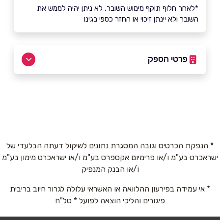
*לאחר חלוף תוקף מימוש השובר, לא ניתן יהיה לממש את
השובר ולא יינתן זיכוי או החזר כספי בגינו
פרטי הספק
02-5605755
באתר
בפייסבוק
באינסטגרם
ביוטיוב
* הנפקת הכרטיס וגובה המסגרת נתונים לשיקול דעתה הבלעדי של
ישראכרט בע"מ ו/או פרימיום אקספרס בע"מ ו/או ישראכרט מימון בע"מ
שם מלא
*
ו/או הבנק המנפיק
* אי עמידה בפירעון ההלוואה או האשראי עלולה לגרור חיוב בריבית
טלפון
*
פיגורים והליכי הוצאה לפועל * טל"ח