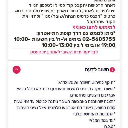
לאחר הרכישה יתקבל קוד למייל ולטלפון הנייד
יש להיכנס לאתר, לבחור תאריך ומושבים ולבחור בסוג
כרטיס "הכנס כרטיס הנחה/שובר/מנוי" ולהזין את
הקוד שהתקבל
למימוש לחצו כאן>>
*ניתן לממש גם דרך קופת התיאטרון:
02-5605755 בימים א'-ה' בין השעות 10:00-
19:00 או בימי ו' בין 10:00-13:00
לבדיקת יתרת השובר
לאתר בית העסק
חשוב לדעת
*תוקף למימוש השובר 31.12.2026
*השובר מקנה כרטיס להצגות תיאטרון בלבד לא כולל מופעי
אמרגנים חיצוניים ומחזמרים
*הצגה שהוזמנה באמצעות השובר ניתנת לביטול עד 48 שעות
קודם המופע, באתר התיאטרון או טלפונית אצל נציגי השירות
*התמונות להמחשה בלבד
*עד גמר המלאי
*ט.ל.ח