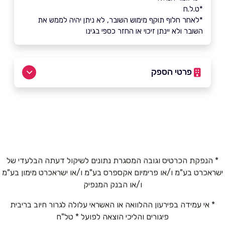
*ט.ל.ח
*לאחר חלוף תוקף מימוש השובר, לא ניתן יהיה לממש את
השובר ולא יינתן זיכוי או החזר כספי בגינו
פרטי הספק
073-2111446
באתר
בפייסבוק
באינסטגרם
ביוטיוב
* הנפקת הכרטיס וגובה המסגרת נתונים לשיקול דעתה הבלעדי של
ישראכרט בע"מ ו/או פרימיום אקספרס בע"מ ו/או ישראכרט מימון בע"מ
שם מלא
*
ו/או הבנק המנפיק
* אי עמידה בפירעון ההלוואה או האשראי עלולה לגרור חיוב בריבית
טלפון
*
פיגורים והליכי הוצאה לפועל * טל"ח